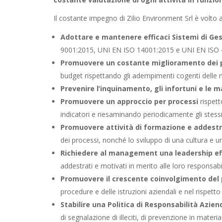
Il costante impegno di Zilio Environment Srl è volto a
Adottare e mantenere efficaci Sistemi di Gest
9001:2015, UNI EN ISO 14001:2015 e UNI EN ISO 
Promuovere un costante miglioramento dei p
budget rispettando gli adempimenti cogenti delle nor
Prevenire l’inquinamento, gli infortuni e le m
Promuovere un approccio per processi
rispett
indicatori e riesaminando periodicamente gli stessi ri
Promuovere attività di formazione e addes
dei processi, nonché lo sviluppo di una cultura e u
Richiedere al management una leadership ef
addestrati e motivati in merito alle loro responsabil
Promuovere il crescente coinvolgimento del
procedure e delle istruzioni aziendali e nel rispetto
Stabilire una Politica di Responsabilità Azien
di segnalazione di illeciti, di prevenzione in materia