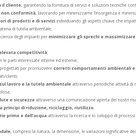
il cliente
, garantendo la fornitura di servizi e soluzioni tecniche con
e non conformità
, lavorando per minimizzarne l’insorgenza e minimiz
ri di prodotti e di servizi
individuando gli aspetti chiave che impat
ateria di tutela ambientale;
ficienza degli impianti per
minimizzare gli sprechi e massimizzare 
levata competitività
;
 le parti interessate interne ed esterne;
progettati per promuovere
corretti comportamenti ambientali e d
i/clienti;
sul lavoro e la tutela ambientale
attraverso periodiche attività di 
olose;
lute e sicurezza
attraverso una comunicazione aperta dei nostri risc
 principi di riduzione, riciclaggio, riutilizzo
.
rie prime e dell’acqua
attraverso la ricerca e lo sviluppo di processi
ndale
, compresi la natura, la dimensione, le variazioni significative de