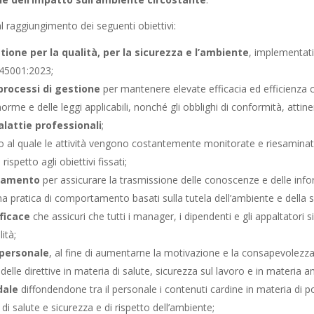
l raggiungimento dei seguenti obiettivi:
ione per la qualità, per la sicurezza e l’ambiente
, implementati
45001:2023;
rocessi di gestione
per mantenere elevate efficacia ed efficienza c
me e delle leggi applicabili, nonché gli obblighi di conformità, attinent
alattie professionali
;
o al quale le attività vengono costantemente monitorate e riesaminate 
spetto agli obiettivi fissati;
tramento
per assicurare la trasmissione delle conoscenze e delle info
na pratica di comportamento basati sulla tutela dell’ambiente e della 
ficace
che assicuri che tutti i manager, i dipendenti e gli appaltatori 
ità;
 personale
, al fine di aumentarne la motivazione e la consapevolezza s
 delle direttive in materia di salute, sicurezza sul lavoro e in materia a
dale
diffondendone tra il personale i contenuti cardine in materia di pol
 di salute e sicurezza e di rispetto dell’ambiente;