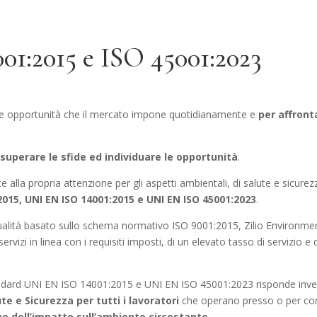
01:2015 e ISO 45001:2023
elle opportunità che il mercato impone quotidianamente e
per affront
superare le sfide ed individuare le opportunità
.
e alla propria attenzione per gli aspetti ambientali, di salute e sicurez
2015, UNI EN ISO 14001:2015 e UNI EN ISO 45001:2023
.
alità basato sullo schema normativo ISO 9001:2015, Zilio Environment S
ervizi in linea con i requisiti imposti, di un elevato tasso di servizio e
tandard UNI EN ISO 14001:2015 e UNI EN ISO 45001:2023 risponde invec
e e Sicurezza per tutti i lavoratori
che operano presso o per cont
ne dell’impatto sull’ambiente circostante
.